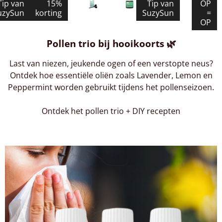
Tip van
15%
Tip van
OP
uzySun
korting
SuzySun
=
OP
Pollen trio bij hooikoorts 🌿
Last van niezen, jeukende ogen of een verstopte neus?
Ontdek hoe essentiële oliën zoals Lavender, Lemon en
Peppermint worden gebruikt tijdens het pollenseizoen.
Ontdek het pollen trio + DIY recepten