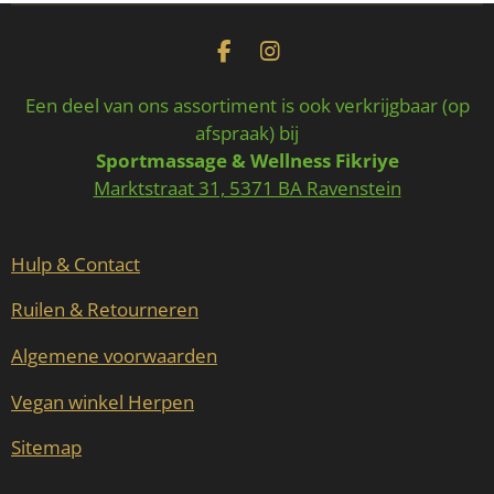
F
I
a
n
c
s
Een deel van ons assortiment is ook verkrijgbaar (op
e
t
afspraak) bij
b
a
Sportmassage & Wellness Fikriye
o
g
o
r
Marktstraat 31, 5371 BA Ravenstein
k
a
m
Hulp & Contact
Ruilen & Retourneren
Algemene voorwaarden
Vegan winkel Herpen
Sitemap