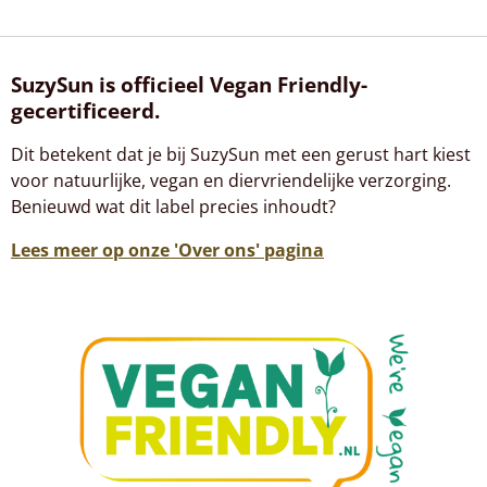
9
6
9
SuzySun is officieel Vegan Friendly-
7
gecertificeerd.
s
t
Dit betekent dat je bij SuzySun met een gerust hart kiest
e
voor natuurlijke, vegan en diervriendelijke verzorging.
r
Benieuwd wat dit label precies inhoudt?
r
e
Lees meer op onze 'Over ons' pagina
n