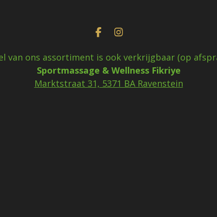
F
I
a
n
c
s
el van ons assortiment is ook verkrijgbaar (op afspra
e
t
Sportmassage & Wellness Fikriye
b
a
o
g
Marktstraat 31, 5371 BA Ravenstein
o
r
k
a
m