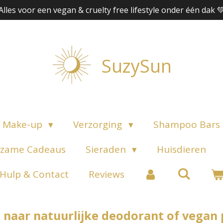
Alles voor een vegan & cruelty free lifestyle onder één dak 
SuzySun
Make-up
Verzorging
Shampoo Bars
zame Cadeaus
Sieraden
Huisdieren
Hulp & Contact
Reviews
 naar natuurlijke deodorant of vegan