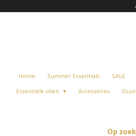
Ga
direct
naar
de
hoofdinhoud
Home
Summer Essentials
SALE
Essentiele olien
Accessoires
Duur
Op zoek