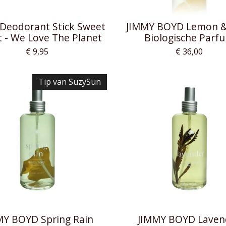
Deodorant Stick Sweet
JIMMY BOYD Lemon &
t - We Love The Planet
Biologische Parf
€ 9,95
€ 36,00
Tip van SuzySun
MY BOYD Spring Rain
JIMMY BOYD Laven