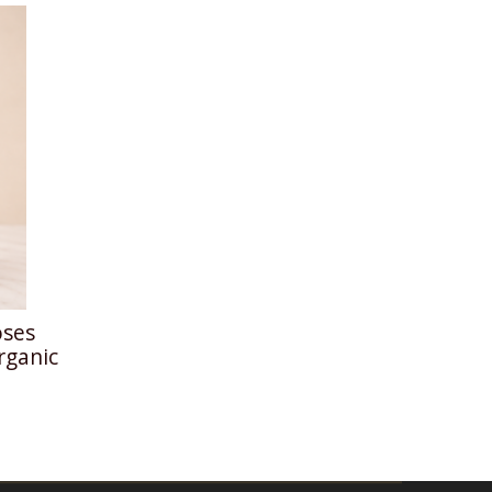
oses
rganic