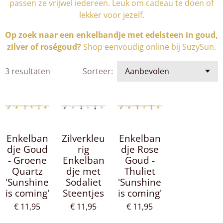
passen ze vrijwel iedereen. Leuk om cadeau te doen of
lekker voor jezelf.
Op zoek naar een enkelbandje met edelsteen in goud,
zilver of roségoud?
Shop eenvoudig online bij SuzySun.
3 resultaten
Sorteer:
Enkelban
Zilverkleu
Enkelban
dje Goud
rig
dje Rose
- Groene
Enkelban
Goud -
Quartz
dje met
Thuliet
'Sunshine
Sodaliet
'Sunshine
is coming'
Steentjes
is coming'
€ 11,95
€ 11,95
€ 11,95