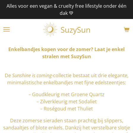
Alles voor een vegan & cruelty free lifestyle onder één
Ga
dak 💚
direct
naar
SuzySun
de
hoofdinhoud
Enkelbandjes kopen voor de zomer? Laat je enkel
stralen met SuzySun
De
Sunshine is coming
-collectie bestaat uit drie elegante,
minimalistische enkelbandjes met fijne edelsteentjes:
– Goudkleurig met Groene Quartz
– Zilverkleurig met Sodaliet
– Roségoud met Thuliet
Deze zomerse sieraden staan prachtig bij slippers,
sandaaltjes of blote enkels. Dankzij het verstelbare slotje