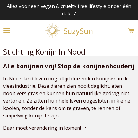
Alles voor een vegan & cruelty free lifestyle onder één
Ga
dak 💚
direct
naar
SuzySun
de
hoofdinhoud
Stichting Konijn In Nood
Alle konijnen vrij! Stop de konijnenhouderij
In Nederland leven nog altijd duizenden konijnen in de
vleesindustrie. Deze dieren zien nooit daglicht, eten
nooit vers gras en kunnen hun natuurlijke gedrag niet
vertonen. Ze zitten hun hele leven opgesloten in kleine
kooien, zonder de kans om te graven, te rennen of
simpelweg konijn te zijn.
Daar moet verandering in komen! 🌿