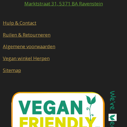
o
r
Marktstraat 31, 5371 BA Ravenstein
k
a
m
Hulp & Contact
Ruilen & Retourneren
Algemene voorwaarden
Vegan winkel Herpen
Sitemap