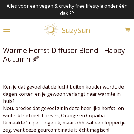
Alles voor een vegan & cruelty free lifestyle onder één
Ga
dak 💚
direct
naar
SuzySun
de
hoofdinhoud
Warme Herfst Diffuser Blend - Happy
Autumn 🍂
Ken je dat gevoel dat de lucht buiten kouder wordt, de
dagen korter, en je gewoon verlangt naar warmte in
huis?
Nou, precies dat gevoel zit in deze heerlijke herfst- en
winterblend met Thieves, Orange en Copaiba.
Ik maakte ’m per ongeluk, maar ohh wat een toppertje
zeg, want deze geurcombinatie is écht magisch!