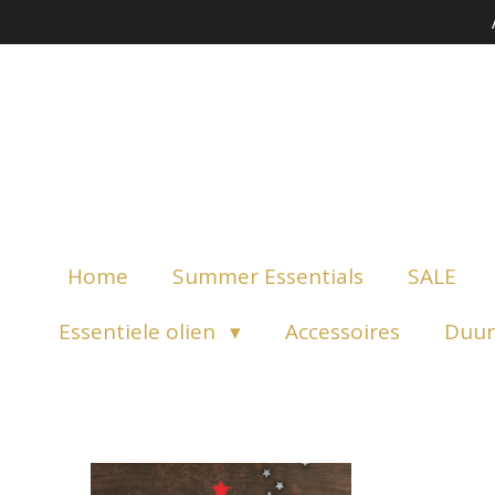
Ga
direct
naar
de
hoofdinhoud
Home
Summer Essentials
SALE
Essentiele olien
Accessoires
Duur