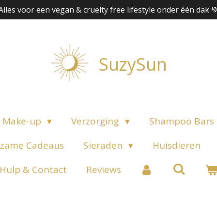
Alles voor een vegan & cruelty free lifestyle onder één dak 
SuzySun
Make-up
Verzorging
Shampoo Bars
zame Cadeaus
Sieraden
Huisdieren
Hulp & Contact
Reviews