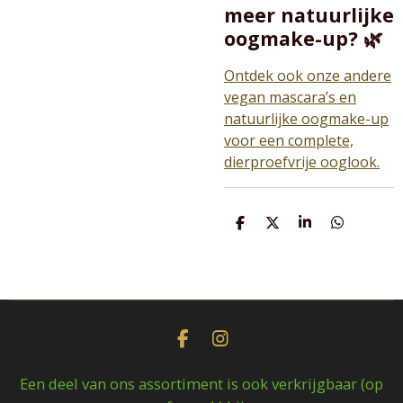
meer natuurlijke
oogmake-up? 🌿
Ontdek ook onze andere
vegan mascara’s en
natuurlijke oogmake-up
voor een complete,
dierproefvrije ooglook.
D
D
S
D
e
e
h
e
l
e
a
l
e
l
r
e
n
e
n
F
I
a
n
c
s
Een deel van ons assortiment is ook verkrijgbaar (op
e
t