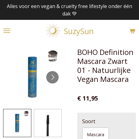
Alles voor een vegan & cruelty free lifestyle onder één
Ga
dak 💚
direct
naar
SuzySun
de
hoofdinhoud
BOHO Definition
Mascara Zwart
01 - Natuurlijke
Vegan Mascara
€ 11,95
Soort
Mascara