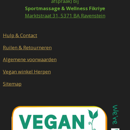
afspraak) bij
b
a
Sportmassage & Wellness Fikriye
o
g
o
r
Marktstraat 31, 5371 BA Ravenstein
k
a
m
Hulp & Contact
Ruilen & Retourneren
Algemene voorwaarden
Vegan winkel Herpen
Sitemap