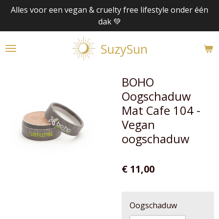
Alles voor een vegan & cruelty free lifestyle onder één
Ga
dak 💚
direct
naar
SuzySun
de
hoofdinhoud
BOHO
Oogschaduw
Mat Cafe 104 -
Vegan
oogschaduw
€ 11,00
Oogschaduw