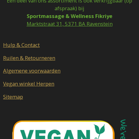
Een deel van ons assortiment is ook verkrijgbaar (op
e
t
afspraak) bij
b
a
Sportmassage & Wellness Fikriye
o
g
o
r
Marktstraat 31, 5371 BA Ravenstein
k
a
m
Hulp & Contact
Ruilen & Retourneren
Algemene voorwaarden
Vegan winkel Herpen
Sitemap