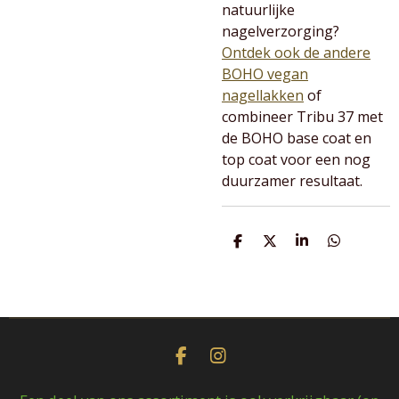
natuurlijke
nagelverzorging?
Ontdek ook de andere
BOHO vegan
nagellakken
of
combineer Tribu 37 met
de BOHO base coat en
top coat voor een nog
duurzamer resultaat.
D
D
S
D
e
e
h
e
l
e
a
l
e
l
r
e
n
e
n
F
I
a
n
c
s