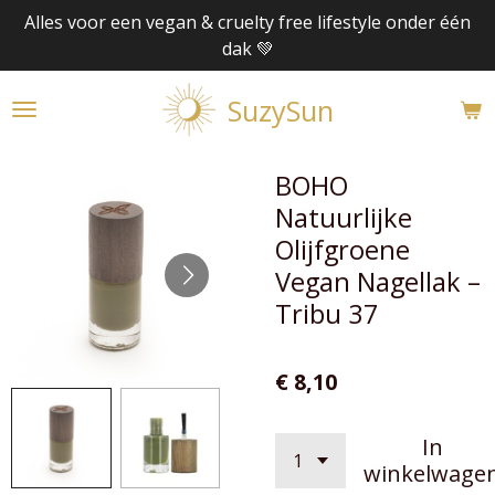
Alles voor een vegan & cruelty free lifestyle onder één
Ga
dak 💚
direct
naar
SuzySun
de
hoofdinhoud
BOHO
Natuurlijke
Olijfgroene
Vegan Nagellak –
Tribu 37
€ 8,10
In
winkelwage