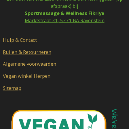
e
t
afspraak) bij
b
a
Sportmassage & Wellness Fikriye
o
g
o
r
Marktstraat 31, 5371 BA Ravenstein
k
a
m
Hulp & Contact
Ruilen & Retourneren
Algemene voorwaarden
Vegan winkel Herpen
Sitemap