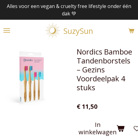
Alles voor een vegan & cruelty free lifestyle onder één
Ga
dak 💚
direct
naar
SuzySun
de
hoofdinhoud
Nordics Bamboe
Tandenborstels
– Gezins
Voordeelpak 4
stuks
€ 11,50
In
winkelwagen