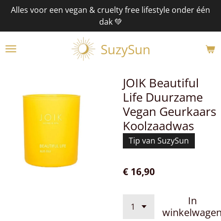
Alles voor een vegan & cruelty free lifestyle onder één
Ga
dak 💚
direct
naar
SuzySun
de
hoofdinhoud
JOIK Beautiful
Life Duurzame
Vegan Geurkaars
Koolzaadwas
Tip van SuzySun
€ 16,90
In
winkelwage