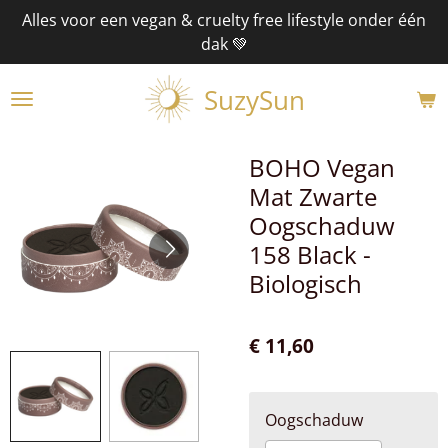
Alles voor een vegan & cruelty free lifestyle onder één
Ga
dak 💚
direct
naar
SuzySun
de
hoofdinhoud
BOHO Vegan
Mat Zwarte
Oogschaduw
158 Black -
Biologisch
€ 11,60
Oogschaduw