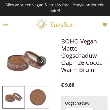
Alles voor een vegan & cruelty free lifestyle onder één
Ga
dak 💚
direct
naar
SuzySun
de
hoofdinhoud
BOHO Vegan
Matte
Oogschaduw
Oap 126 Cocoa -
Warm Bruin
€ 9,80
Oogschaduw