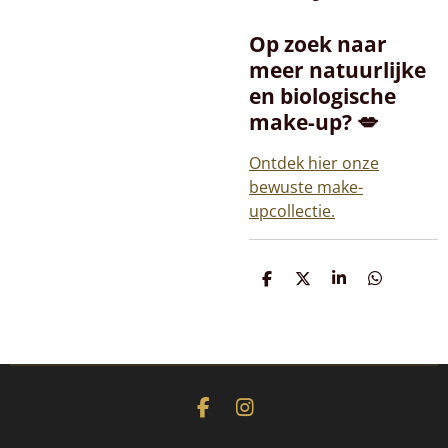
Op zoek naar
meer natuurlijke
en biologische
make-up? 💋
Ontdek hier onze
bewuste make-
upcollectie.
D
D
S
D
e
e
h
e
l
e
a
l
e
l
r
e
n
e
n
F
I
a
n