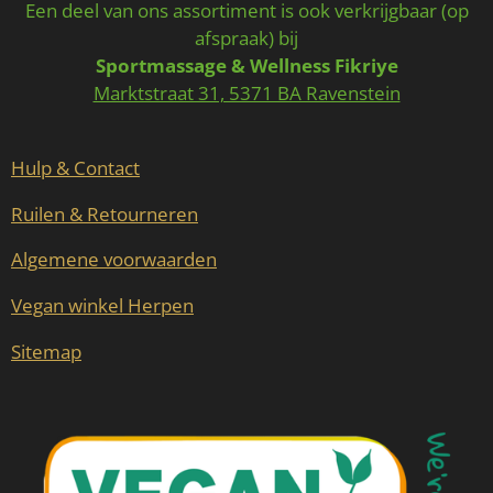
c
s
Een deel van ons assortiment is ook verkrijgbaar (op
e
t
afspraak) bij
b
a
Sportmassage & Wellness Fikriye
o
g
o
r
Marktstraat 31, 5371 BA Ravenstein
k
a
m
Hulp & Contact
Ruilen & Retourneren
Algemene voorwaarden
Vegan winkel Herpen
Sitemap