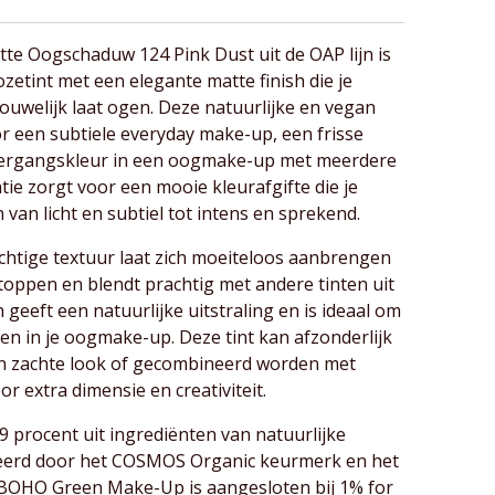
 Oogschaduw 124 Pink Dust uit de OAP lijn is
zetint met een elegante matte finish die je
rouwelijk laat ogen. Deze natuurlijke en vegan
r een subtiele everyday make-up, een frisse
 overgangskleur in een oogmake-up met meerdere
tie zorgt voor een mooie kleurafgifte die je
an licht en subtiel tot intens en sprekend.
achtige textuur laat zich moeiteloos aanbrengen
toppen en blendt prachtig met andere tinten uit
sh geeft een natuurlijke uitstraling en is ideaal om
ren in je oogmake-up. Deze tint kan afzonderlijk
 zachte look of gecombineerd worden met
 extra dimensie en creativiteit.
 procent uit ingrediënten van natuurlijke
iceerd door het COSMOS Organic keurmerk en het
 BOHO Green Make-Up is aangesloten bij 1% for