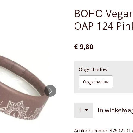
BOHO Vegan
OAP 124 Pink
€ 9,80
Oogschaduw
Oogschaduw
In winkelwa
Artikelnummer:
37602201