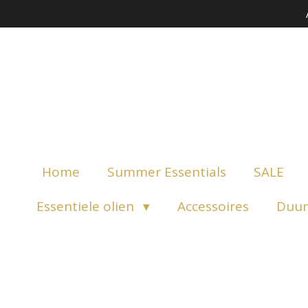
Ga
direct
naar
de
hoofdinhoud
Home
Summer Essentials
SALE
Essentiele olien
Accessoires
Duur