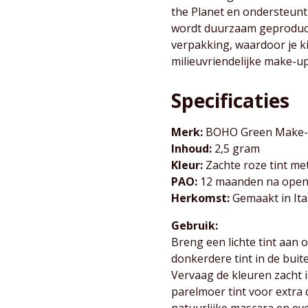
the Planet en ondersteunt
wordt duurzaam geproducee
verpakking, waardoor je ki
milieuvriendelijke make-up
Specificaties
Merk:
BOHO Green Make
Inhoud:
2,5 gram
Kleur:
Zachte roze tint met
PAO:
12 maanden na open
Herkomst:
Gemaakt in Ita
Gebruik:
Breng een lichte tint aan 
donkerdere tint in de bui
Vervaag de kleuren zacht 
parelmoer tint voor extra 
natuurlijke mascara en eve