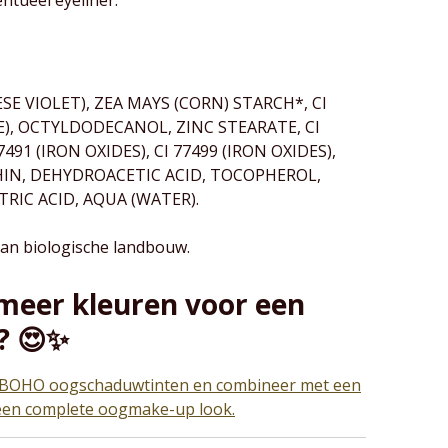
SE VIOLET), ZEA MAYS (CORN) STARCH*, CI
E), OCTYLDODECANOL, ZINC STEARATE, CI
7491 (IRON OXIDES), CI 77499 (IRON OXIDES),
HIN, DEHYDROACETIC ACID, TOCOPHEROL,
RIC ACID, AQUA (WATER).
an biologische landbouw.
meer kleuren voor een
? 😍✨
 BOHO oogschaduwtinten en combineer met een
 een complete oogmake-up look.