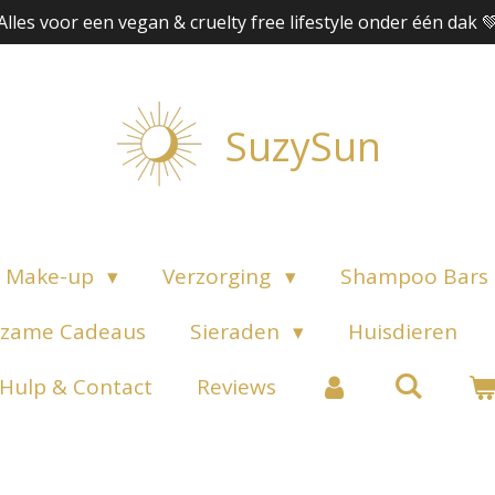
Alles voor een vegan & cruelty free lifestyle onder één dak 
SuzySun
Make-up
Verzorging
Shampoo Bars
zame Cadeaus
Sieraden
Huisdieren
Hulp & Contact
Reviews