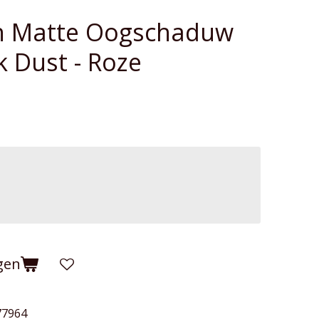
 Matte Oogschaduw
 Dust - Roze
gen
77964