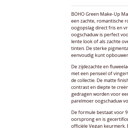
BOHO Green Make-Up Matte
een zachte, romantische ro
oogopslag direct fris en v
oogschaduw is perfect voo
lente look of als zachte
tinten. De sterke pigmenta
eenvoudig kunt opbouwen v
De zijdezachte en fluweel
met een penseel of vinger
de collectie. De matte fini
contrast en diepte te creë
gedragen worden voor een
parelmoer oogschaduw voor
De formule bestaat voor 99
oorsprong en is gecertif
officiële Vegan keurmerk.