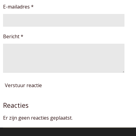
t
n
n
n
n
E-mailadres *
e
r
r
e
Bericht *
n
Verstuur reactie
Reacties
Er zijn geen reacties geplaatst.