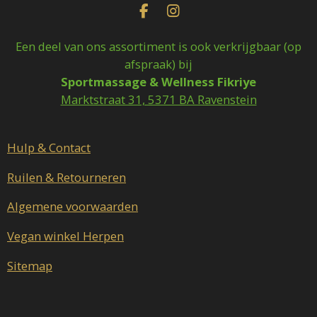
F
I
a
n
c
s
Een deel van ons assortiment is ook verkrijgbaar (op
e
t
afspraak) bij
b
a
Sportmassage & Wellness Fikriye
o
g
o
r
Marktstraat 31, 5371 BA Ravenstein
k
a
m
Hulp & Contact
Ruilen & Retourneren
Algemene voorwaarden
Vegan winkel Herpen
Sitemap