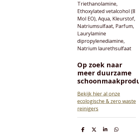
Triethanolamine,
Ethoxylated vetalcohol (8
Mol EO), Aqua, Kleurstof,
Natriumsulfaat, Parfum,
Laurylamine
dipropylenediamine,
Natrium laurethsulfaat
Op zoek naar
meer duurzame
schoonmaakprod
Bekijk hier al onze
ecologische & zero waste
reinigers
D
D
S
D
e
e
h
e