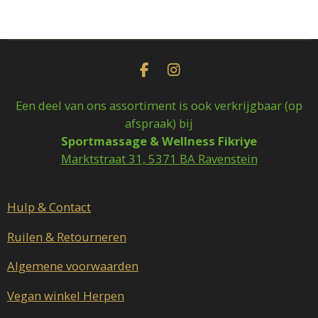
l
e
a
l
e
l
r
e
n
e
n
F
I
a
n
c
s
Een deel van ons assortiment is ook verkrijgbaar (op
e
t
afspraak) bij
b
a
Sportmassage & Wellness Fikriye
o
g
o
r
Marktstraat 31, 5371 BA Ravenstein
k
a
m
Hulp & Contact
Ruilen & Retourneren
Algemene voorwaarden
Vegan winkel Herpen