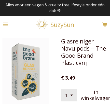
Alles voor een vegan & cruelty free lifestyle onder één
Ga
dak 💚
direct
naar
SuzySun
de
hoofdinhoud
Glasreiniger
Navulpods – The
Good Brand –
Plasticvrij
€ 3,49
In
winkelwage