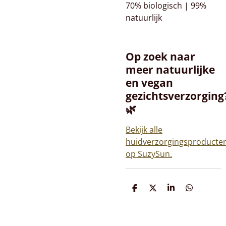
70% biologisch | 99%
natuurlijk
Op zoek naar
meer natuurlijke
en vegan
gezichtsverzorging
🌿
Bekijk alle
huidverzorgingsproducte
op SuzySun.
D
D
S
D
e
e
h
e
l
e
a
l
e
l
r
e
n
e
n