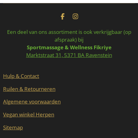
F
I
a
n
c
s
Een deel van ons assortiment is ook verkrijgbaar (op
e
t
afspraak) bij
b
a
Sportmassage & Wellness Fikriye
o
g
o
r
Marktstraat 31, 5371 BA Ravenstein
k
a
m
Hulp & Contact
Ruilen & Retourneren
Algemene voorwaarden
Vegan winkel Herpen
Sitemap