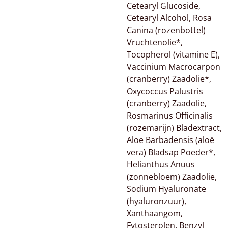
Cetearyl Glucoside,
Cetearyl Alcohol, Rosa
Canina (rozenbottel)
Vruchtenolie*,
Tocopherol (vitamine E),
Vaccinium Macrocarpon
(cranberry) Zaadolie*,
Oxycoccus Palustris
(cranberry) Zaadolie,
Rosmarinus Officinalis
(rozemarijn) Bladextract,
Aloe Barbadensis (aloë
vera) Bladsap Poeder*,
Helianthus Anuus
(zonnebloem) Zaadolie,
Sodium Hyaluronate
(hyaluronzuur),
Xanthaangom,
Fytosterolen, Benzyl