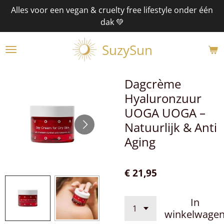
Alles voor een vegan & cruelty free lifestyle onder één
Ga
dak 💚
direct
naar
SuzySun
de
hoofdinhoud
Dagcrème
Hyaluronzuur
UOGA UOGA –
Natuurlijk & Anti
Aging
€ 21,95
In
winkelwage