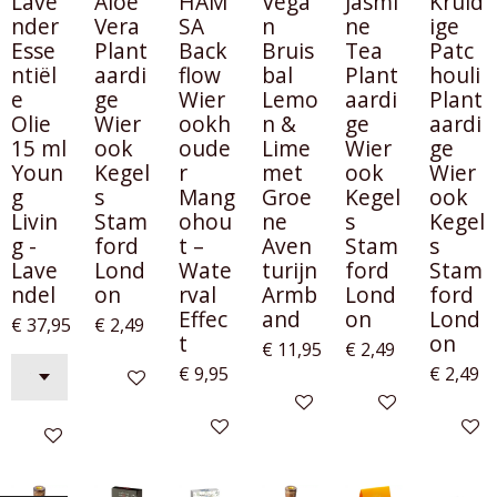
Lave
Aloe
HAM
Vega
Jasmi
Kruid
nder
Vera
SA
n
ne
ige
Esse
Plant
Back
Bruis
Tea
Patc
ntiël
aardi
flow
bal
Plant
houli
e
ge
Wier
Lemo
aardi
Plant
Olie
Wier
ookh
n &
ge
aardi
15 ml
ook
oude
Lime
Wier
ge
Youn
Kegel
r
met
ook
Wier
g
s
Mang
Groe
Kegel
ook
Livin
Stam
ohou
ne
s
Kegel
g -
ford
t –
Aven
Stam
s
Lave
Lond
Wate
turijn
ford
Stam
ndel
on
rval
Armb
Lond
ford
Effec
and
on
Lond
€ 37,95
€ 2,49
t
on
€ 11,95
€ 2,49
€ 9,95
€ 2,49
In winkelwagen
In winkelwagen
In winkelwagen
In winkelwagen
In win
In winkelwagen