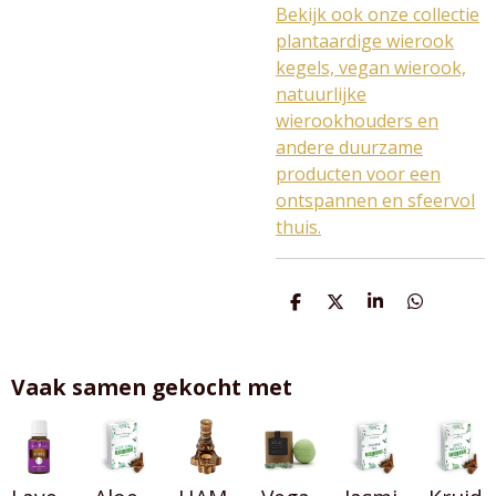
Bekijk ook onze collectie
plantaardige wierook
kegels, vegan wierook,
natuurlijke
wierookhouders en
andere duurzame
producten voor een
ontspannen en sfeervol
thuis.
D
D
S
D
e
e
h
e
l
e
a
l
e
l
r
e
n
e
n
Vaak samen gekocht met