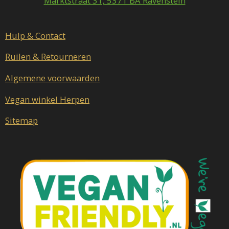
Marktstraat 31, 5371 BA Ravenstein
k
a
m
Hulp & Contact
Ruilen & Retourneren
Algemene voorwaarden
Vegan winkel Herpen
Sitemap