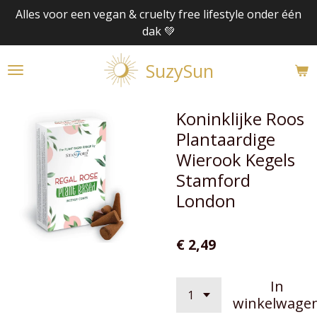
Alles voor een vegan & cruelty free lifestyle onder één
Ga
dak 💚
direct
naar
SuzySun
de
hoofdinhoud
Koninklijke Roos
Plantaardige
Wierook Kegels
Stamford
London
€ 2,49
In
winkelwage