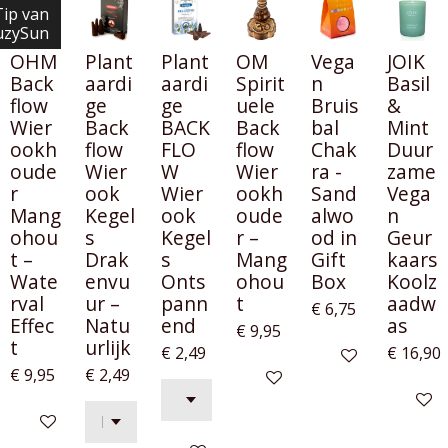
Tip van
uzySun
OHM
Plant
Plant
OM
Vega
JOIK
Back
aardi
aardi
Spirit
n
Basil
flow
ge
ge
uele
Bruis
&
Wier
Back
BACK
Back
bal
Mint
ookh
flow
FLO
flow
Chak
Duur
oude
Wier
W
Wier
ra -
zame
r
ook
Wier
ookh
Sand
Vega
Mang
Kegel
ook
oude
alwo
n
ohou
s
Kegel
r –
od in
Geur
t –
Drak
s
Mang
Gift
kaars
Wate
envu
Onts
ohou
Box
Koolz
rval
ur –
pann
t
aadw
€ 6,75
Effec
Natu
end
as
€ 9,95
t
urlijk
€ 2,49
€ 16,90
In winkelwagen
€ 9,95
€ 2,49
In winkelwagen
In win
In winkelwagen