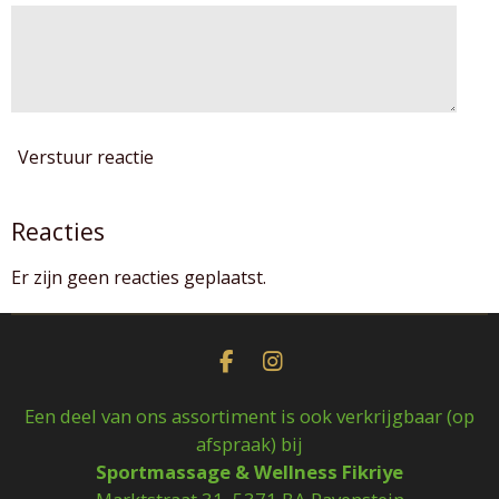
Verstuur reactie
Reacties
Er zijn geen reacties geplaatst.
F
I
a
n
c
s
Een deel van ons assortiment is ook verkrijgbaar (op
e
t
afspraak) bij
b
a
Sportmassage & Wellness Fikriye
o
g
o
r