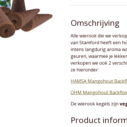
Omschrijving
Alle wierook die we verko
van Stamford heeft een h
intens langdurig aroma wan
geuren, waarmee je lekker 
verkopen we ook 2 versch
ze hieronder:
HAMSA Mangohout Backf
OHM Mangohout Backflo
De wierook kegels zijn
ve
Product inform