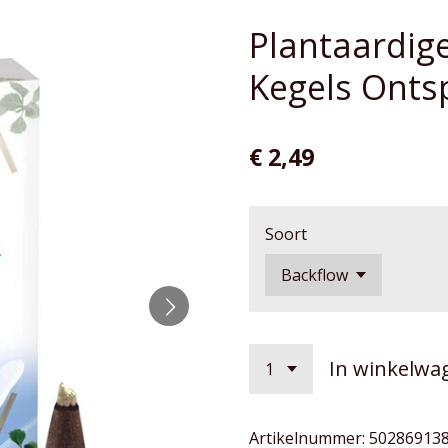
Plantaardi
Kegels Ont
€ 2,49
Soort
In winkelwa
Artikelnummer:
50286913