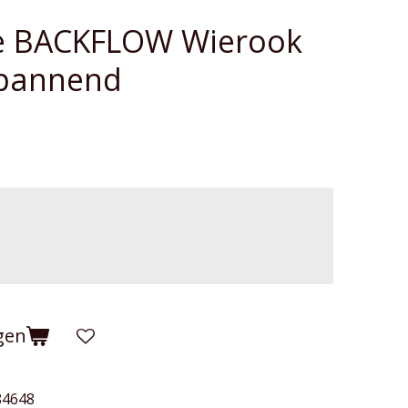
ge BACKFLOW Wierook
spannend
gen
84648