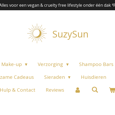
Alles voor een vegan & cruelty free lifestyle onder één dak 
SuzySun
Make-up
Verzorging
Shampoo Bars
zame Cadeaus
Sieraden
Huisdieren
Hulp & Contact
Reviews