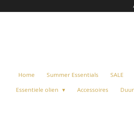
Ga
direct
naar
de
hoofdinhoud
Home
Summer Essentials
SALE
Essentiele olien
Accessoires
Duur