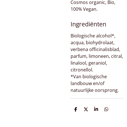
Cosmos organic, Bio,
100% Vegan.
Ingrediënten
Biologische alcohol*,
acqua, biohydrolaat,
verbena officinalisblad,
parfum, limoneen, citral,
linalool, geraniol,
citronellol.
*Van biologische
landbouw en/of
natuurlijke oorsprong.
D
D
S
D
e
e
h
e
l
e
a
l
e
l
r
e