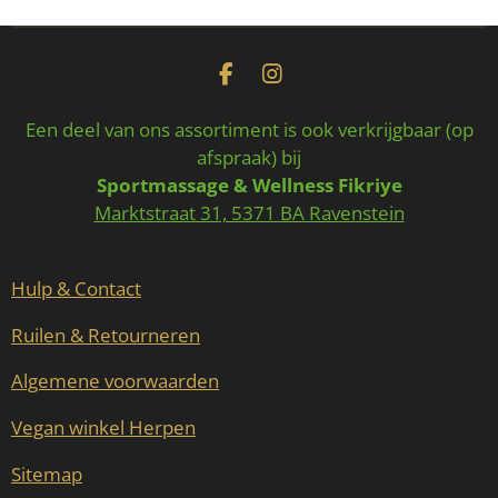
n
e
n
F
I
a
n
c
s
Een deel van ons assortiment is ook verkrijgbaar (op
e
t
afspraak) bij
b
a
Sportmassage & Wellness Fikriye
o
g
o
r
Marktstraat 31, 5371 BA Ravenstein
k
a
m
Hulp & Contact
Ruilen & Retourneren
Algemene voorwaarden
Vegan winkel Herpen
Sitemap