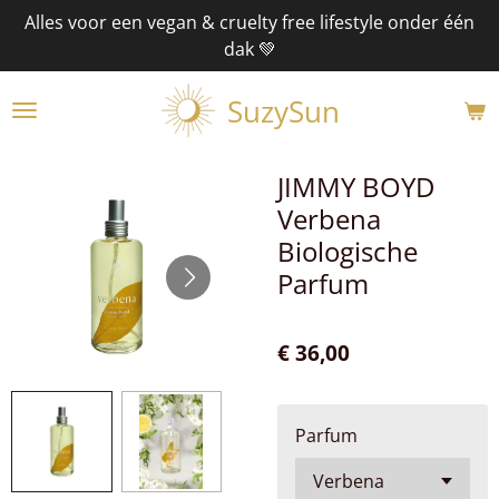
Alles voor een vegan & cruelty free lifestyle onder één
Ga
dak 💚
direct
naar
SuzySun
de
hoofdinhoud
JIMMY BOYD
Verbena
Biologische
Parfum
€ 36,00
Parfum