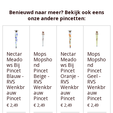
l
e
a
l
e
l
r
e
n
e
n
Benieuwd naar meer? Bekijk ook eens
onze andere pincetten:
Nectar
Mops
Nectar
Mops
Meado
Mopsho
Meado
Mopsho
ws Bij
nd
ws Bij
nd
Pincet
Pincet
Pincet
Pincet
Blauw -
Beige -
Oranje -
Geel -
RVS
RVS
RVS
RVS
Wenkbr
Wenkbr
Wenkbr
Wenkbr
auw
auw
auw
auw
Pincet
Pincet
Pincet
Pincet
€ 2,49
€ 2,49
€ 2,49
€ 2,49