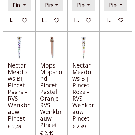
In winkelwagen
In winkelwagen
In winkelwagen
In winkelwa
Nectar
Mops
Nectar
Meado
Mopsho
Meado
ws Bij
nd
ws Bij
Pincet
Pincet
Pincet
Paars -
Pastel
Roze -
RVS
Oranje -
RVS
Wenkbr
RVS
Wenkbr
auw
Wenkbr
auw
Pincet
auw
Pincet
Pincet
€ 2,49
€ 2,49
€ 2,49