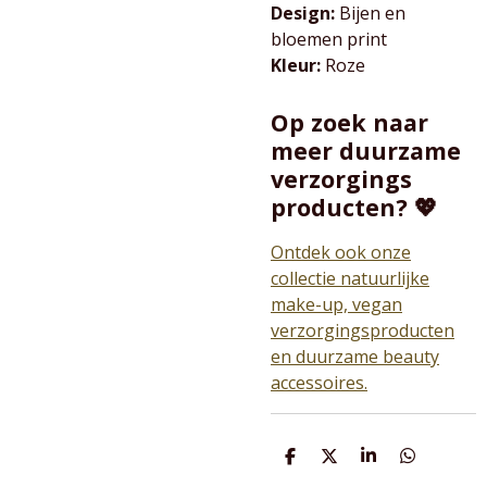
Design:
Bijen en
bloemen print
Kleur:
Roze
Op zoek naar
meer duurzame
verzorgings
producten? 💖
Ontdek ook onze
collectie natuurlijke
make-up, vegan
verzorgingsproducten
en duurzame beauty
accessoires.
D
D
S
D
e
e
h
e