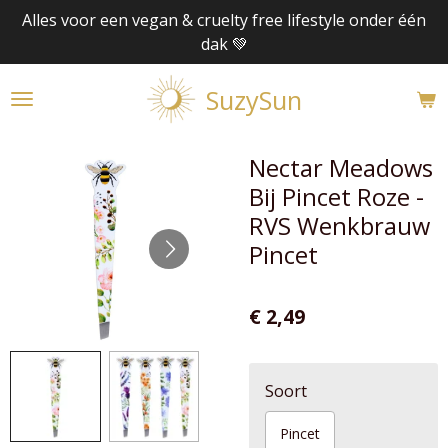
Alles voor een vegan & cruelty free lifestyle onder één
Ga
dak 💚
direct
naar
SuzySun
de
hoofdinhoud
Nectar Meadows
Bij Pincet Roze -
RVS Wenkbrauw
Pincet
€ 2,49
Soort
Pincet