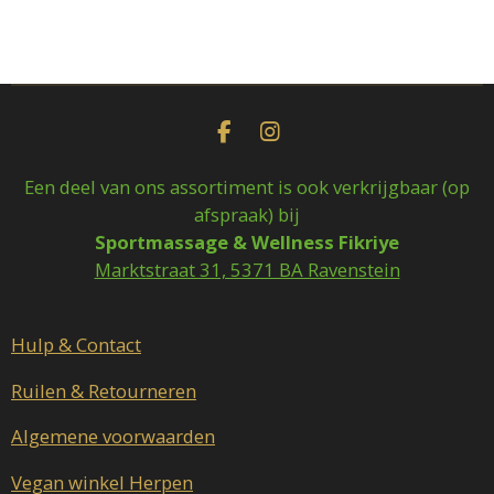
e
e
h
e
l
e
a
l
e
l
r
e
n
e
n
F
I
a
n
c
s
Een deel van ons assortiment is ook verkrijgbaar (op
e
t
afspraak) bij
b
a
Sportmassage & Wellness Fikriye
o
g
o
r
Marktstraat 31, 5371 BA Ravenstein
k
a
m
Hulp & Contact
Ruilen & Retourneren
Algemene voorwaarden
Vegan winkel Herpen