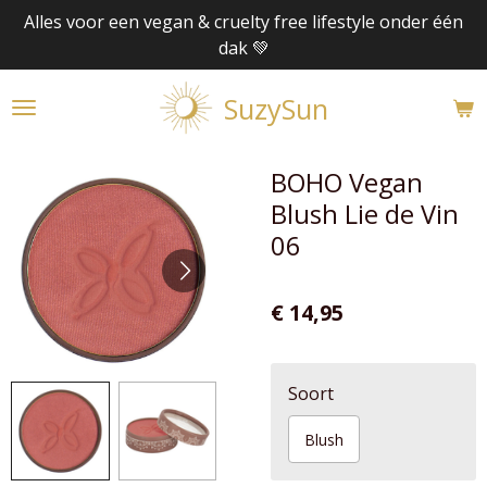
Alles voor een vegan & cruelty free lifestyle onder één
Ga
dak 💚
direct
naar
SuzySun
de
hoofdinhoud
BOHO Vegan
Blush Lie de Vin
06
€ 14,95
Soort
Blush