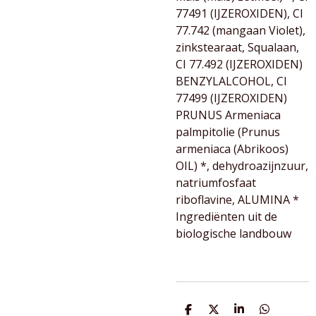
77491 (IJZEROXIDEN), CI
77.742 (mangaan Violet),
zinkstearaat, Squalaan,
CI 77.492 (IJZEROXIDEN)
BENZYLALCOHOL, CI
77499 (IJZEROXIDEN)
PRUNUS Armeniaca
palmpitolie (Prunus
armeniaca (Abrikoos)
OIL) *, dehydroazijnzuur,
natriumfosfaat
riboflavine, ALUMINA *
Ingrediënten uit de
biologische landbouw
D
D
S
D