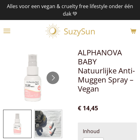
Alles voor een vegan & cruelty free lifestyle onder één
Ga
dak 💚
direct
naar
SuzySun
de
hoofdinhoud
ALPHANOVA
BABY
Natuurlijke Anti-
Muggen Spray –
Vegan
€ 14,45
Inhoud