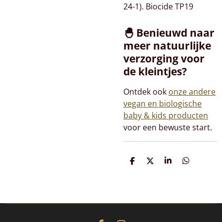
24-1). Biocide TP19
🐣 Benieuwd naar
meer natuurlijke
verzorging voor
de kleintjes?
Ontdek ook
onze andere
vegan en biologische
baby & kids producten
voor een bewuste start.
D
D
S
D
e
e
h
e
l
e
a
l
e
l
r
e
n
e
n