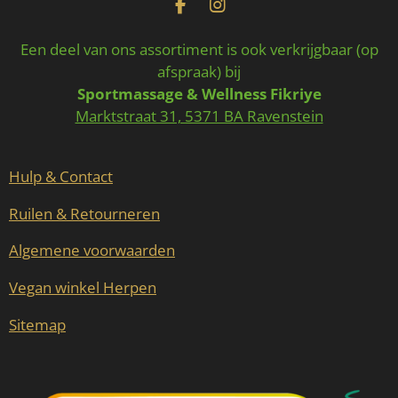
F
I
a
n
c
s
Een deel van ons assortiment is ook verkrijgbaar (op
e
t
afspraak) bij
b
a
Sportmassage & Wellness Fikriye
o
g
o
r
Marktstraat 31, 5371 BA Ravenstein
k
a
m
Hulp & Contact
Ruilen & Retourneren
Algemene voorwaarden
Vegan winkel Herpen
Sitemap