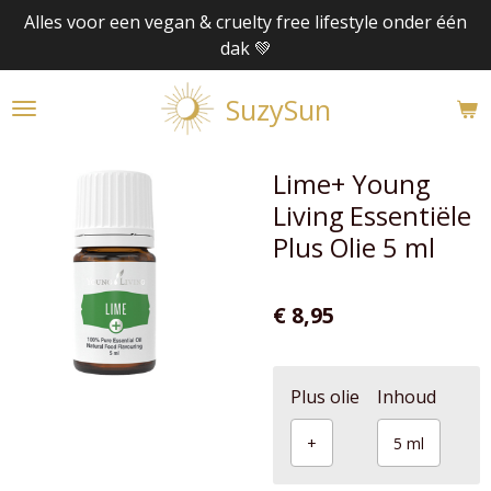
Alles voor een vegan & cruelty free lifestyle onder één
Ga
dak 💚
direct
naar
SuzySun
de
hoofdinhoud
Lime+ Young
Living Essentiële
Plus Olie 5 ml
€ 8,95
Plus olie
Inhoud
+
5 ml