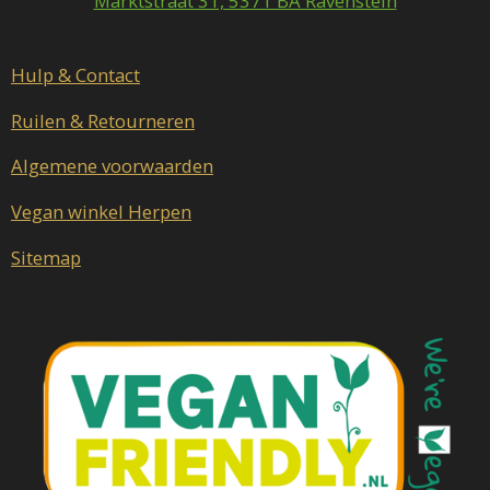
Marktstraat 31, 5371 BA Ravenstein
k
a
m
Hulp & Contact
Ruilen & Retourneren
Algemene voorwaarden
Vegan winkel Herpen
Sitemap