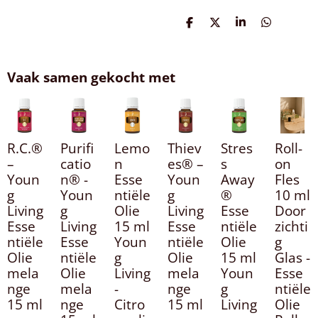
D
D
S
D
e
e
h
e
l
e
a
l
e
l
r
e
n
e
n
Vaak samen gekocht met
R.C.®
Purifi
Lemo
Thiev
Stres
Roll-
–
catio
n
es® –
s
on
Youn
n® -
Esse
Youn
Away
Fles
g
Youn
ntiële
g
®
10 ml
Living
g
Olie
Living
Esse
Door
Esse
Living
15 ml
Esse
ntiële
zichti
ntiële
Esse
Youn
ntiële
Olie
g
Olie
ntiële
g
Olie
15 ml
Glas -
mela
Olie
Living
mela
Youn
Esse
nge
mela
-
nge
g
ntiële
15 ml
nge
Citro
15 ml
Living
Olie