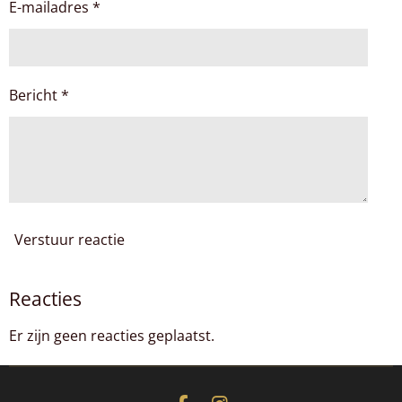
n
n
n
n
E-mailadres *
e
r
r
e
Bericht *
n
Verstuur reactie
Reacties
Er zijn geen reacties geplaatst.