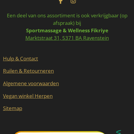
F
I
a
n
c
s
Een deel van ons assortiment is ook verkrijgbaar (op
e
t
afspraak) bij
b
a
Sportmassage & Wellness Fikriye
o
g
o
r
Marktstraat 31, 5371 BA Ravenstein
k
a
m
Hulp & Contact
Ruilen & Retourneren
Algemene voorwaarden
Vegan winkel Herpen
Sitemap