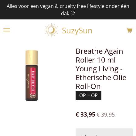
Alles voor een vegan & cruelty free lifestyle onder één
Ga
dak 💚
direct
naar
SuzySun
de
hoofdinhoud
Breathe Again
Roller 10 ml
Young Living -
Etherische Olie
Roll-On
OP = OP
€ 33,95
€ 39,95