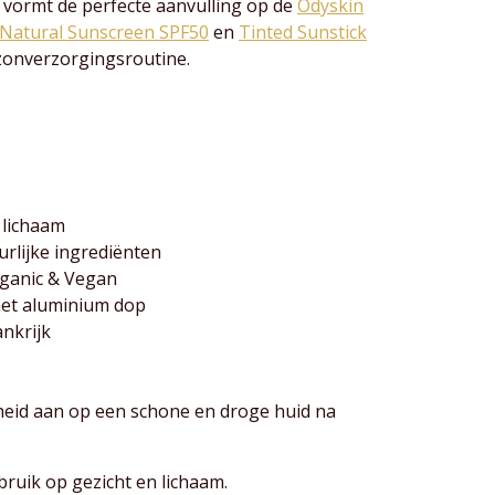
 vormt de perfecte aanvulling op de
Odyskin
Natural Sunscreen SPF50
en
Tinted Sunstick
zonverzorgingsroutine.
 lichaam
rlijke ingrediënten
anic & Vegan
et aluminium dop
nkrijk
heid aan op een schone en droge huid na
bruik op gezicht en lichaam.