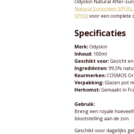
Odyskin Natural After-sun
Natural Sunscreen SPF30
,
SPF50
voor een complete 
Specificaties
Merk:
Odyskin
Inhoud:
100ml
Geschikt voor:
Gezicht en
Ingrediënten:
99,5% natuu
Keurmerken:
COSMOS Org
Verpakking:
Glazen pot m
Herkomst:
Gemaakt in Fra
Gebruik:
Breng een royale hoeveel
blootstelling aan de zon.
Geschikt voor dagelijks ge