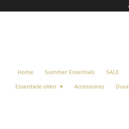
Ga
direct
naar
de
hoofdinhoud
Home
Summer Essentials
SALE
Essentiele olien
Accessoires
Duur