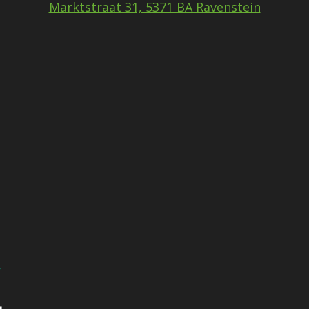
o
g
Marktstraat 31, 5371 BA Ravenstein
o
r
k
a
m