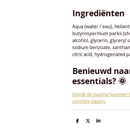
Ingrediënten
Aqua (water / eau), heliant
butyrospermum parkii (shea
alcohol, glycerin, glyceryl
sodium benzoate, xanthan 
citric acid, hydrogenated p
Benieuwd naa
essentials? 🌞
Bekijk de pagina Summer E
zonnige dagen.
D
D
S
e
e
h