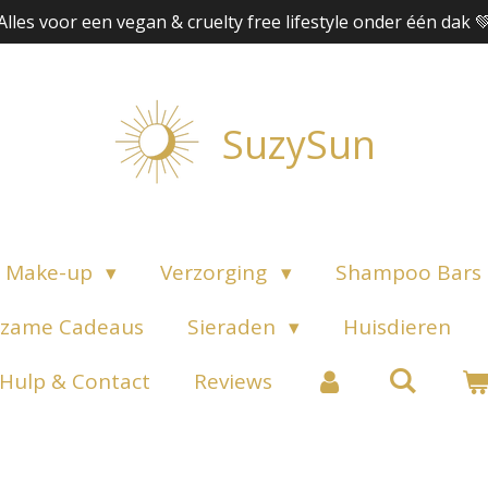
Alles voor een vegan & cruelty free lifestyle onder één dak 
SuzySun
Make-up
Verzorging
Shampoo Bars
zame Cadeaus
Sieraden
Huisdieren
Hulp & Contact
Reviews