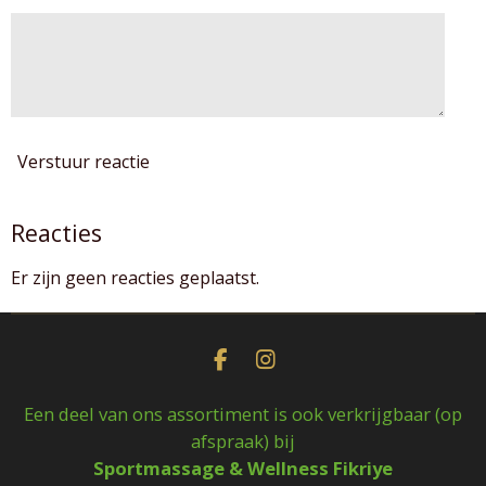
Verstuur reactie
Reacties
Er zijn geen reacties geplaatst.
F
I
a
n
c
s
Een deel van ons assortiment is ook verkrijgbaar (op
e
t
afspraak) bij
b
a
Sportmassage & Wellness Fikriye
o
g