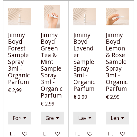
Jimmy
Jimmy
Jimmy
Jimmy
Boyd
Boyd
Boyd
Boyd
Forest
Green
Lavend
Lemon
Sample
Tea &
er
& Rose
Spray
Mint
Sample
Sample
3ml -
Sample
Spray
Spray
Organic
Spray
3ml -
3ml -
Parfum
3ml -
Organic
Organic
Organic
Parfum
Parfum
€ 2,99
Parfum
€ 2,99
€ 2,99
€ 2,99
In winkelwagen
In winkelwagen
In winkelwagen
In winkelwa