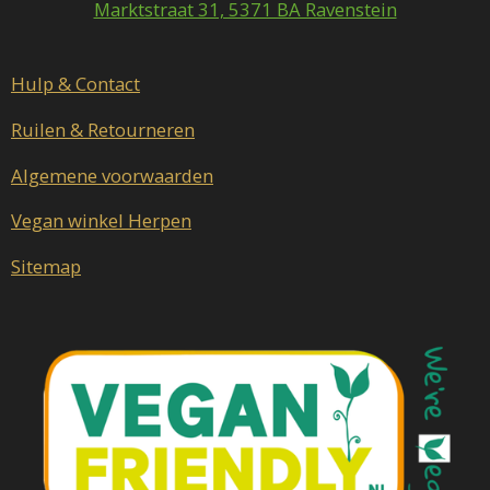
o
r
Marktstraat 31, 5371 BA Ravenstein
k
a
m
Hulp & Contact
Ruilen & Retourneren
Algemene voorwaarden
Vegan winkel Herpen
Sitemap