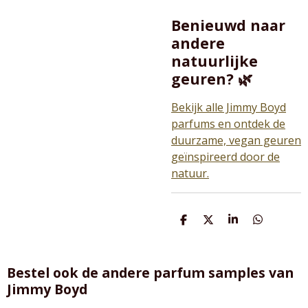
Benieuwd naar
andere
natuurlijke
geuren? 🌿
Bekijk alle Jimmy Boyd
parfums en ontdek de
duurzame, vegan geuren
geïnspireerd door de
natuur.
D
D
S
D
e
e
h
e
l
e
a
l
e
l
r
e
n
e
n
Bestel ook de andere parfum samples van
Jimmy Boyd