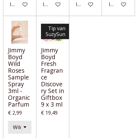
In winkelwagen
In winkelwagen
In winkelwagen
In winkelwa
Tip van
SuzySun
Jimmy
Jimmy
Boyd
Boyd
Wild
Fresh
Roses
Fragran
Sample
ce
Spray
Discove
3ml -
ry Set in
Organic
Giftbox
Parfum
9 x 3 ml
€ 2,99
€ 19,49