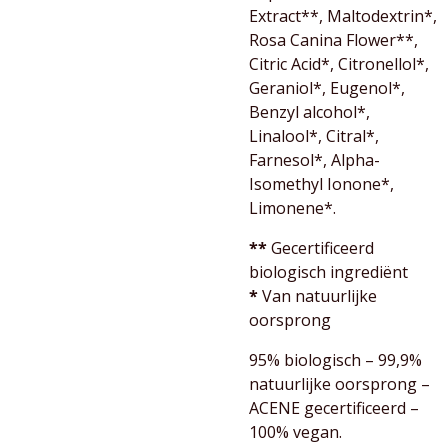
Extract**, Maltodextrin*,
Rosa Canina Flower**,
Citric Acid*, Citronellol*,
Geraniol*, Eugenol*,
Benzyl alcohol*,
Linalool*, Citral*,
Farnesol*, Alpha-
Isomethyl Ionone*,
Limonene*.
**
Gecertificeerd
biologisch ingrediënt
*
Van natuurlijke
oorsprong
95% biologisch – 99,9%
natuurlijke oorsprong –
ACENE gecertificeerd –
100% vegan.