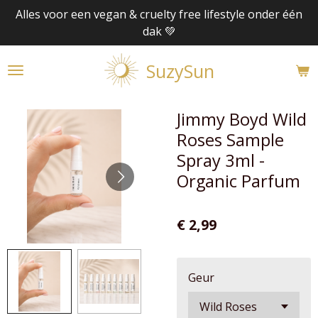
Alles voor een vegan & cruelty free lifestyle onder één
Ga
dak 💚
direct
naar
SuzySun
de
hoofdinhoud
Jimmy Boyd Wild
Roses Sample
Spray 3ml -
Organic Parfum
€ 2,99
Geur