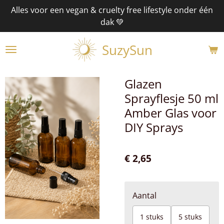
Alles voor een vegan & cruelty free lifestyle onder één
Ga
dak 💚
direct
naar
SuzySun
de
hoofdinhoud
Glazen
Sprayflesje 50 ml
Amber Glas voor
DIY Sprays
€ 2,65
Aantal
1 stuks
5 stuks