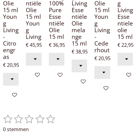
Olie
ntiële
100%
Living
Olie
g
15 ml
Olie
Pure
Esse
15 ml
Living
Youn
15 ml
Esse
ntiële
Youn
Esse
g
Youn
ntiële
Olie
g
ntiele
Living
g
Olie
mela
Living
olie
-
Living
15 ml
nge
-
15 ml
Citro
15 ml
Cede
€ 45,95
€ 36,95
€ 22,95
engr
rhout
€ 38,95
as
€ 20,95
€ 20,95
In winkelwagen
In winkelwagen
In win
In winkelwagen
In winkelwagen
In winkelwagen
1
2
3
4
5
S
R
t
a
s
s
s
s
s
0 stemmen
e
t