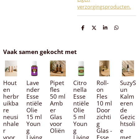
verzorgingsproducten.
D
D
S
D
e
e
h
e
l
e
a
l
e
l
r
e
n
e
n
Vaak samen gekocht met
Hout
Lave
Pipet
Citro
Roll-
SuzyS
en
nder
fles
nella
on
un
herbr
Esse
50 ml
Esse
Fles
Kalm
uikba
ntiële
Amb
ntiële
10 ml
eren
re
Olie
er
Olie
Door
de
neusi
15 ml
Glas
5 ml
zichti
Gezic
nhale
Youn
voor
Youn
g
htsoli
r
g
Oliën
g
Glas -
e
voor
Living
,
Living
Esse
met