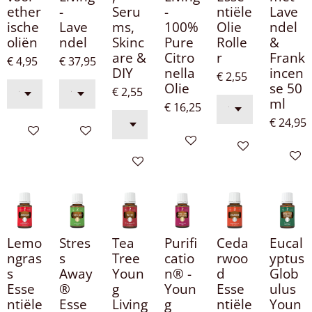
ether
-
Seru
-
ntiële
Lave
ische
Lave
ms,
100%
Olie
ndel
oliën
ndel
Skinc
Pure
Rolle
&
are &
Citro
r
Frank
€ 4,95
€ 37,95
DIY
nella
incen
€ 2,55
Olie
se 50
€ 2,55
ml
€ 16,25
€ 24,95
In winkelwagen
In winkelwagen
In winkelwagen
In winkelwagen
In win
In winkelwagen
Lemo
Stres
Tea
Purifi
Ceda
Eucal
ngras
s
Tree
catio
rwoo
yptus
s
Away
Youn
n® -
d
Glob
Esse
®
g
Youn
Esse
ulus
ntiële
Esse
Living
g
ntiële
Youn