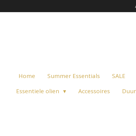
Ga
direct
naar
de
hoofdinhoud
Home
Summer Essentials
SALE
Essentiele olien
Accessoires
Duur