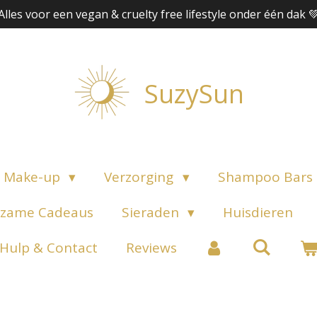
Alles voor een vegan & cruelty free lifestyle onder één dak 
SuzySun
Make-up
Verzorging
Shampoo Bars
zame Cadeaus
Sieraden
Huisdieren
Hulp & Contact
Reviews