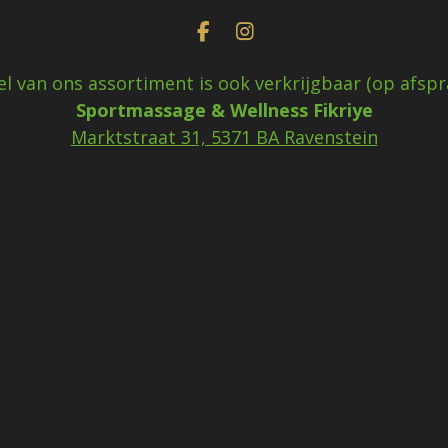
F
I
a
n
c
s
el van ons assortiment is ook verkrijgbaar (op afspra
e
t
Sportmassage & Wellness Fikriye
b
a
o
g
Marktstraat 31, 5371 BA Ravenstein
o
r
k
a
m