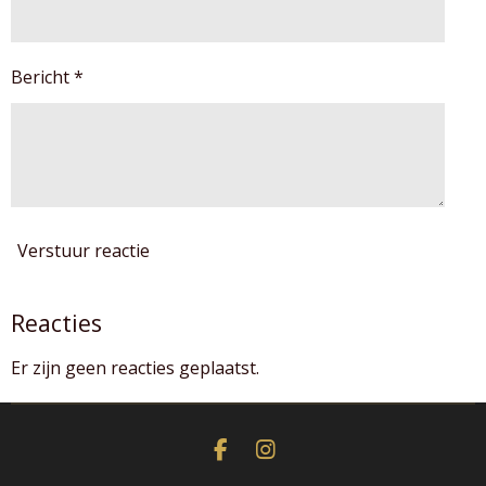
r
r
e
Bericht *
n
Verstuur reactie
Reacties
Er zijn geen reacties geplaatst.
F
I
a
n