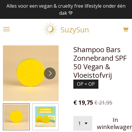
Alles voor een vegan & cruelty free lifestyle onder één
Ga
dak 💚
direct
naar
SuzySun
de
hoofdinhoud
Shampoo Bars
Zonnebrand SPF
50 Vegan &
Vloeistofvrij
OP = OP
€ 19,75
€ 21,95
In
winkelwage