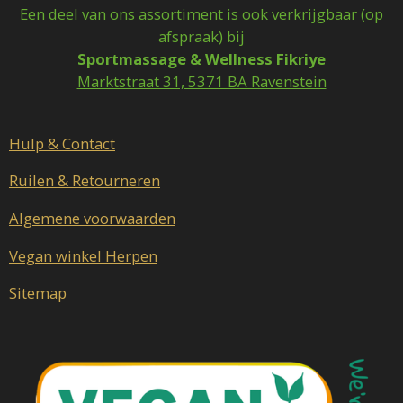
c
s
Een deel van ons assortiment is ook verkrijgbaar (op
e
t
afspraak) bij
b
a
Sportmassage & Wellness Fikriye
o
g
o
r
Marktstraat 31, 5371 BA Ravenstein
k
a
m
Hulp & Contact
Ruilen & Retourneren
Algemene voorwaarden
Vegan winkel Herpen
Sitemap