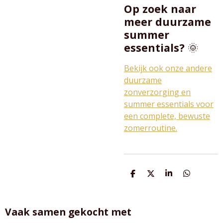
Op zoek naar
meer duurzame
summer
essentials?
🌞
Bekijk ook onze andere
duurzame
zonverzorging en
summer essentials voor
een complete, bewuste
zomerroutine.
D
D
S
D
e
e
h
e
l
e
a
l
e
l
r
e
n
e
n
Vaak samen gekocht met